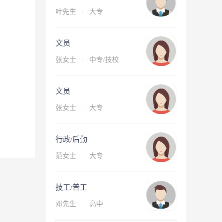
叶先生
·
大专
文员
张女士
·
中专/技校
文员
张女士
·
大专
行政/后勤
范女士
·
大专
技工/普工
邓先生
·
高中