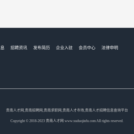
信息
招聘资讯
发布简历
企业入驻
会员中心
法律申明
们
贵南人才网,贵南招聘网,贵南求职网,贵南人才市场,贵南人才招聘信息查询平台
Copyright © 2018-2023 贵南人才网 www.xuduojinfu.com All rights reserved.